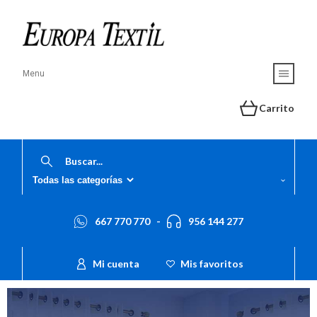
Menu
Carrito
667 770 770
-
956 144 277
Mi cuenta
Mis favoritos