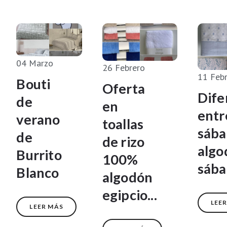
04
Marzo
26
Febrero
11
Feb
Bouti
Oferta
Dife
de
en
entr
verano
toallas
sába
de
de rizo
algo
Burrito
100%
sába
Blanco
algodón
egipcio...
LEE
LEER MÁS