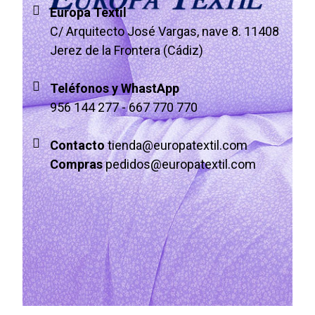
Europa Textil
C/ Arquitecto José Vargas, nave 8. 11408
Jerez de la Frontera (Cádiz)
Teléfonos y WhastApp
956 144 277
-
667 770 770
Contacto
tienda@europatextil.com
Compras
pedidos@europatextil.com
© 2023 Europa Textil -
Desarrollado por Dantia Tecnología