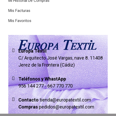
Mi Historial De Compras
Mis Facturas
Mis Favoritos
Europa Textil
C/ Arquitecto José Vargas, nave 8. 11408
Jerez de la Frontera (Cádiz)
Teléfonos y WhastApp
956 144 277
-
667 770 770
Contacto
tienda@europatextil.com
Compras
pedidos@europatextil.com