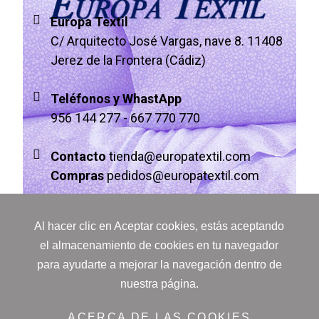
Europa Textil
C/ Arquitecto José Vargas, nave 8. 11408
Jerez de la Frontera (Cádiz)
Teléfonos y WhastApp
956 144 277
-
667 770 770
Contacto
tienda@europatextil.com
Compras
pedidos@europatextil.com
Al hacer clic en Aceptar cookies, estás aceptando
el almacenamiento de cookies en tu navegador
para ayudarte a mejorar la navegación dentro de
nuestra página.
© 2023 Europa Textil -
Desarrollado por Dantia Tecnología
ACERCA DE LAS COOKIES