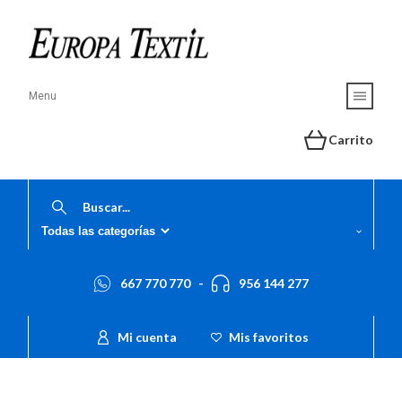
Menu
Carrito
667 770 770
-
956 144 277
Mi cuenta
Mis favoritos