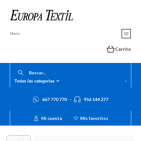
Menu
Carrito
667 770 770
-
956 144 277
Mi cuenta
Mis favoritos