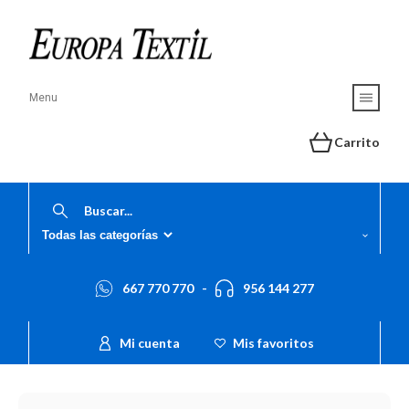
Menu
Carrito
667 770 770
-
956 144 277
Mi cuenta
Mis favoritos