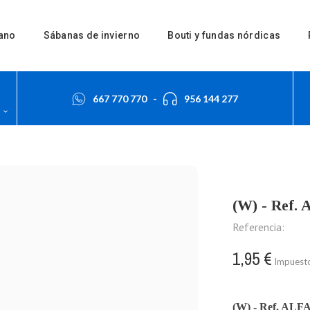
ano
Sábanas de invierno
Bouti y fundas nórdicas
667 770 770
-
956 144 277
(W) - Ref
Referencia:
1,95 €
Impuesto
(W) - Ref. AL