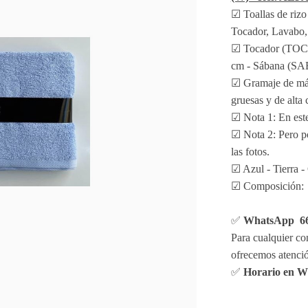
☑ Toallas de rizo
Tocador, Lavabo,
☑ Tocador (TOC
cm - Sábana (S
☑ Gramaje de más
gruesas y de alta 
☑ Nota 1: En este
☑ Nota 2: Pero p
las fotos.
☑ Azul - Tierra - 
☑ Composición:
✅
WhatsApp 66
Para cualquier con
ofrecemos atenci
✅
Horario en 