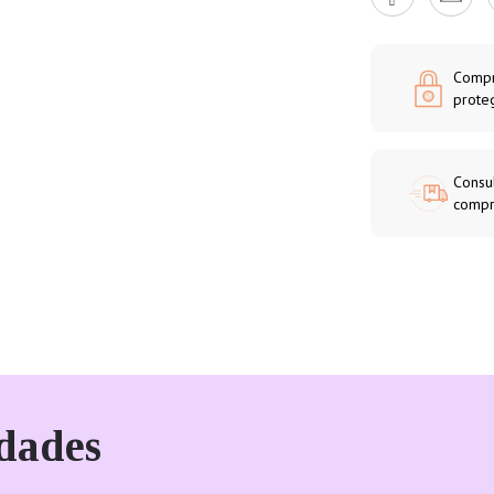
Compr
prote
Consul
compr
dades